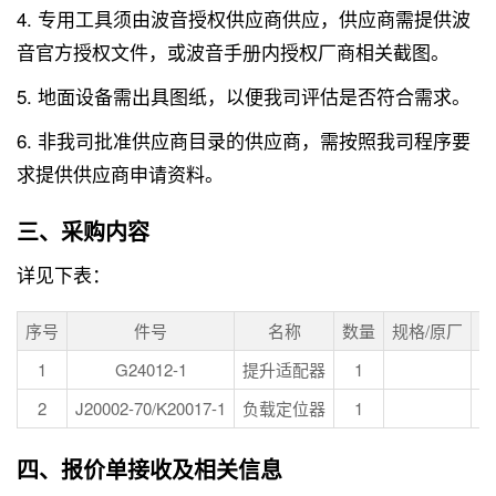
4. 专用工具须由波音授权供应商供应，供应商需提供波
音官方授权文件，或波音手册内授权厂商相关截图。
5. 地面设备需出具图纸，以便我司评估是否符合需求。
6. 非我司批准供应商目录的供应商，需按照我司程序要
求提供供应商申请资料。
三、采购内容
详见下表：
序号
件号
名称
数量
规格/原厂
单
1
G24012-1
提升适配器
1
E
2
J20002-70/K20017-1
负载定位器
1
E
四、报价单接收及相关信息