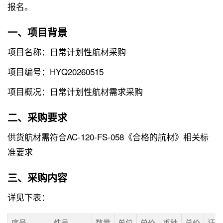
报名。
一、项目背景
项目名称：日常计划性航材采购
项目编号：HYQ20260515
项目概况：日常计划性航材需求采购
二、采购要求
供货航材需符合AC-120-FS-058《合格的航材》相关标
准要求
三、采购内容
详见下表：
序号
件号
数量
单位
单价
币种
总价
证书