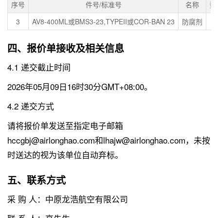
序号
件号/标准号
名称
数
3
AV8-400ML或BMS3-23,TYPEII或COR-BAN 23
防腐剂
1
四、报价单接收及相关信息
4.1 递交截止时间
2026年05月09日16时30分GMT+08:00。
4.2 递交方式
请将报价单发送至指定电子邮箱
hccgbj@airlonghao.com和lhajw@airlonghao.com，未按
时送达的视为该单位自动弃标。
五、联系方式
采 购 人：中原龙浩航空有限公司