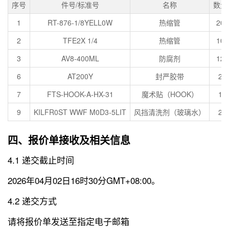
序号
件号/标准号
名称
数量
1
RT-876-1/8YELL0W
热缩管
20
2
TFE2X 1/4
热缩管
10
3
AV8-400ML
防腐剂
12
6
AT200Y
封严胶带
2
7
FTS-HOOK-A-HX-31
魔术贴（HOOK）
1
9
KILFR0ST WWF M0D3-5LIT
风挡清洗剂（玻璃水）
2
四、报价单接收及相关信息
4.1 递交截止时间
2026年04月02日16时30分GMT+08:00。
4.2 递交方式
请将报价单发送至指定电子邮箱