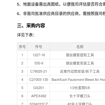
5、地面设备需出具图纸，以便我司评估是否符合
6、非我司批准供应商目录的供应商，需按照我司
三、采购内容
详见下表：
序号
件号
名称
1
1227-16
钢丝螺套提取工具
2
535-9
钢丝螺套安装工具
3
C78025-21
反推作动筒安装/拆下工具
4
C21003-135
Backflush Fauioment-Bleed Air Ho
5
GS201
1/2长套筒5/8
6
APEX492
长十字螺刀头
7
SDM222CZ
#2号十字螺刀头