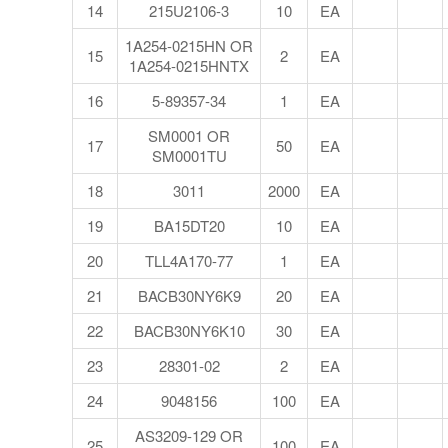
14
215U2106-3
10
EA
1A254-0215HN OR
15
2
EA
1A254-0215HNTX
16
5-89357-34
1
EA
SM0001 OR
17
50
EA
SM0001TU
18
3011
2000
EA
19
BA15DT20
10
EA
20
TLL4A170-77
1
EA
21
BACB30NY6K9
20
EA
22
BACB30NY6K10
30
EA
23
28301-02
2
EA
24
9048156
100
EA
AS3209-129 OR
25
100
EA