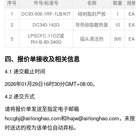
序号
件号/标准号
名称
数量
规格
1
DC93-006-1RF-1LB/KIT
硅树脂封严胶
1
EA
2
DC340-142G
导热硅脂散热膏
10
EA
LPSCFC-11OZ或
5
插头清洁剂
300
EA
RH-B-80-340G
四、报价单接收及相关信息
4.1 递交截止时间
2026年01月29日16时30分GMT+08:00。
4.2 递交方式
请将报价单发送至指定电子邮箱
hccgbj@airlonghao.com和lhajw@airlonghao.com，未按
时送达的视为该单位自动弃标。