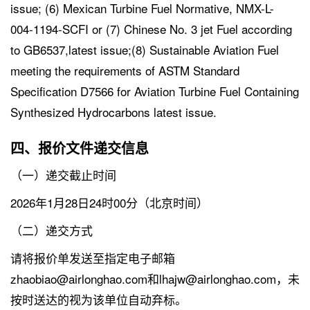
issue; (6) Mexican Turbine Fuel Normative, NMX-L-
004-1194-SCFI or (7) Chinese No. 3 jet Fuel according
to GB6537,latest issue;(8) Sustainable Aviation Fuel
meeting the requirements of ASTM Standard
Specification D7566 for Aviation Turbine Fuel Containing
Synthesized Hydrocarbons latest issue.
四、报价文件递交信息
（一）递交截止时间
2026年1月28日24时00分（北京时间）
（二）递交方式
请将报价单发送至指定电子邮箱
zhaobiao@airlonghao.com和lhajw@airlonghao.com，未
按时送达的视为该单位自动弃标。