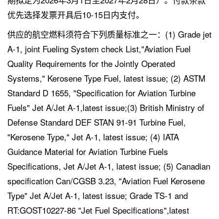
优先选择发票开具后10-15日内支付。
供应的航空燃料须符合下列质量标准之一：(1) Grade jet
A-1, joint Fueling System check List,"Aviation Fuel
Quality Requirements for the Jointly Operated
Systems," Kerosene Type Fuel, latest issue; (2) ASTM
Standard D 1655, "Specification for Aviation Turbine
Fuels" Jet A/Jet A-1,latest issue;(3) British Ministry of
Defense Standard DEF STAN 91-91 Turbine Fuel,
"Kerosene Type," Jet A-1, latest issue; (4) IATA
Guidance Material for Aviation Turbine Fuels
Specifications, Jet A/Jet A-1, latest issue; (5) Canadian
specification Can/CGSB 3.23, "Aviation Fuel Kerosene
Type" Jet A/Jet A-1, latest issue; Grade TS-1 and
RT:GOST10227-86 "Jet Fuel Specifications",latest