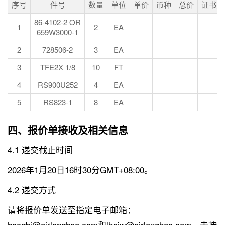
序号
件号
数量
单位
单价
币种
总价
证书类
86-4102-2 OR
1
2
EA
659W3000-1
2
728506-2
3
EA
3
TFE2X 1/8
10
FT
4
RS900U252
4
EA
5
RS823-1
8
EA
四、报价单接收及相关信息
4.1 递交截止时间
2026年1月20日16时30分GMT+08:00。
4.2 递交方式
请将报价单发送至指定电子邮箱：
hccgbj@airlonghao.com和lhajw@airlonghao.com，未按