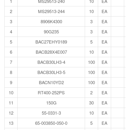
1
MS29513-240
10
EA
2
MS29513-244
10
EA
3
8906K4300
3
EA
4
90G235
3
EA
5
BAC27EHY0189
5
EA
6
BACB28X4E007
10
EA
7
BACB30LH3-4
100
EA
8
BACB30LH3-5
100
EA
9
BACN10YD2
100
EA
10
RT400-252PS
2
EA
11
150G
30
EA
12
55-0331-3
10
EA
13
65-003850-050-0
5
EA