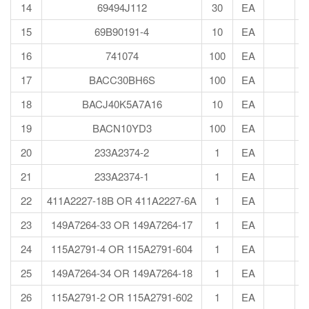
14
69494J112
30
EA
15
69B90191-4
10
EA
16
741074
100
EA
17
BACC30BH6S
100
EA
18
BACJ40K5A7A16
10
EA
19
BACN10YD3
100
EA
20
233A2374-2
1
EA
21
233A2374-1
1
EA
22
411A2227-18B OR 411A2227-6A
1
EA
23
149A7264-33 OR 149A7264-17
1
EA
24
115A2791-4 OR 115A2791-604
1
EA
25
149A7264-34 OR 149A7264-18
1
EA
26
115A2791-2 OR 115A2791-602
1
EA