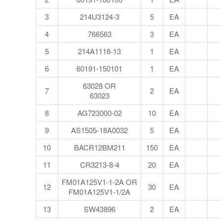
3
214U3124-3
5
EA
4
766563
3
EA
5
214A1118-13
1
EA
6
60191-150101
1
EA
63028 OR
7
2
EA
63023
8
AG723000-02
10
EA
9
AS1505-18A0032
5
EA
10
BACR12BM211
150
EA
11
CR3213-8-4
20
EA
FM01A125V1-1-2A OR
12
30
EA
FM01A125V1-1/2A
13
SW43896
2
EA