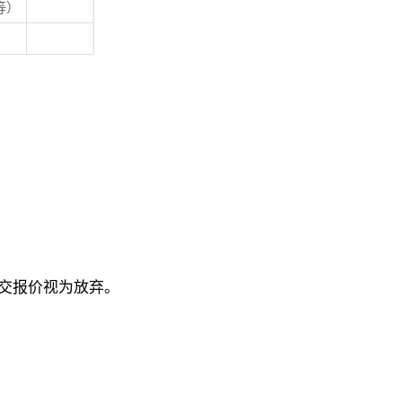
等）
时递交报价视为放弃。