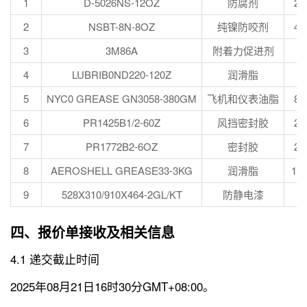
1
D-5026NS-12OZ
防腐剂
20
2
NSBT-8N-8OZ
纯镍防咬剂
40
3
3M86A
附着力促进剂
6
4
LUBRIB0ND220-120Z
润滑脂
8
5
NYC0 GREASE GN3058-380GM
飞机和仪表油脂
80
6
PR1425B1/2-60Z
风挡密封胶
25
7
PR1772B2-6OZ
密封胶
25
8
AEROSHELL GREASE33-3KG
润滑脂
10
9
528X310/910X464-2GL/KT
防静电漆
1
四、报价单接收及相关信息
4.1 递交截止时间
2025年08月21日16时30分GMT+08:00。