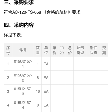
三、采购要求
符合AC-120-FS-058 《合格的航材》要求
四、采购内容
详见下表：
序
数
单
单
币
总
证书
部件
交
件号
号
量
位
价
种
价
类型
状态
期
015U2157-
1
1
EA
1
015U2157-
2
8
EA
2
015U2157-
3
16
EA
3
015U2157-
4
8
EA
4