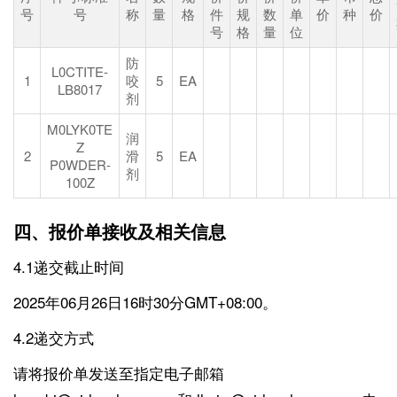
号
号
称
量
格
件
规
数
单
价
种
价
号
格
量
位
防
L0CTITE-
1
咬
5
EA
LB8017
剂
M0LYK0TE
润
Z
2
滑
5
EA
P0WDER-
剂
100Z
四、报价单接收及相关信息
4.1递交截止时间
2025年06月26日16时30分GMT+08:00。
4.2递交方式
请将报价单发送至指定电子邮箱