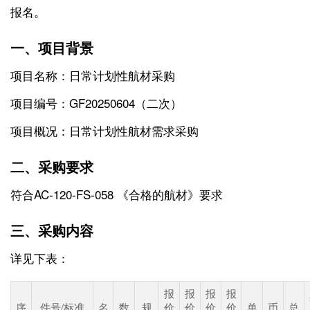
报名。
一、项目背景
项目名称：日常计划性航材采购
项目编号：GF20250604（二次）
项目概况：日常计划性航材需求采购
二、采购要求
符合AC-120-FS-058 《合格的航材》要求
三、采购内容
详见下表：
报
报
报
报
序
件号/标准
名
数
规
价
价
价
价
单
币
总