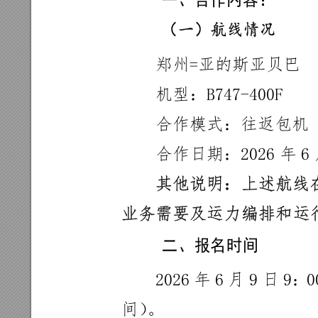
（
一
）
航
线
情
况
郑州=亚的
斯亚贝巴
机型：B7
47-400F
合作模式：
往返包机
合作日期
：2026
年
6
其他
说明：
上述
航线
业务
需要及运
力编
排和
运
二、
报名
时间
2026
年
6
月
9
日
9：
0
间）
。