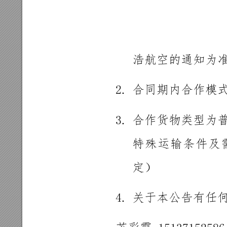
浩航空的通
知为
2.
合同期内合
作模
3.
合作货物类
型为
特
殊
运
输
条
件
及
定）
4.
关于本公告
有任