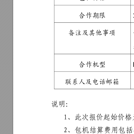
合作
期限
备注
及其
他事项
合作
机型
联系
人及
电话邮
箱
说明：
1、此次报价起
始价格
2、
包机
结
算
费
用
包
括