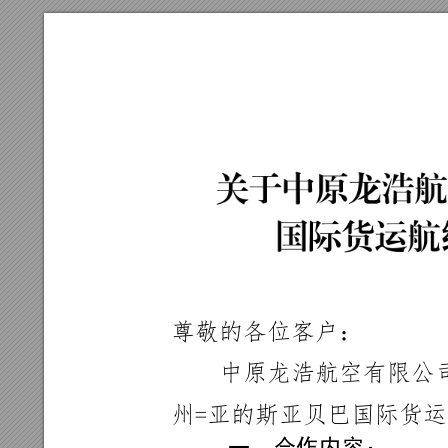
尊敬的各位
客户：
中原龙浩航
空有限公
州=亚的斯亚贝
巴国际货运
一、
合作
内容
：