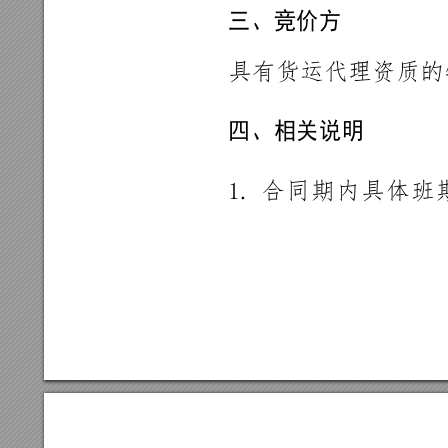
三、
竞价
方
具有货运代
理资质的
四、
相关
说明
1.
合
同
期
内
具
体
班